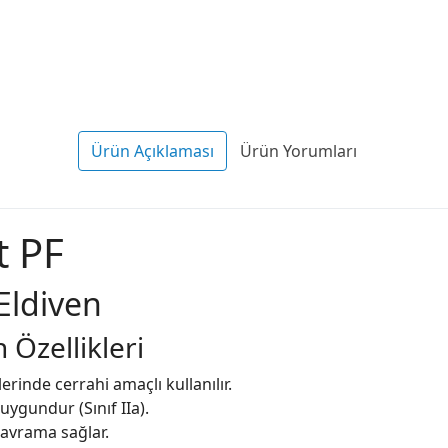
Ürün Açıklaması
Ürün Yorumları
t PF
Eldiven
 Özellikleri
lerinde cerrahi amaçlı kullanılır.
uygundur (Sınıf IIa).
kavrama sağlar.