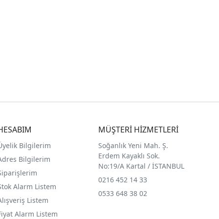
HESABIM
MÜŞTERİ HİZMETLERİ
Üyelik Bilgilerim
Soğanlık Yeni Mah. Ş.
Erdem Kayaklı Sok.
Adres Bilgilerim
No:19/A Kartal / İSTANBUL
Siparişlerim
0216 452 14 33
Stok Alarm Listem
0533 648 38 02
Alışveriş Listem
Fiyat Alarm Listem