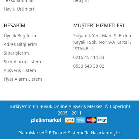
Tekkullanımlık
İletişim
Havlu Ürünleri
HESABIM
MÜŞTERİ HİZMETLERİ
Üyelik Bilgilerim
Soğanlık Yeni Mah. Ş. Erdem
Kayaklı Sok. No:19/A Kartal /
Adres Bilgilerim
İSTANBUL
Siparişlerim
0216 452 14 33
Stok Alarm Listem
0533 648 38 02
Alışveriş Listem
Fiyat Alarm Listem
Türkiye'nin En Büyük Online Alışveriş Merkezi © Copyright
2005 - 2011
®
PlatinMarket
E-Ticaret Sistemi
İle Hazırlanmıştır.