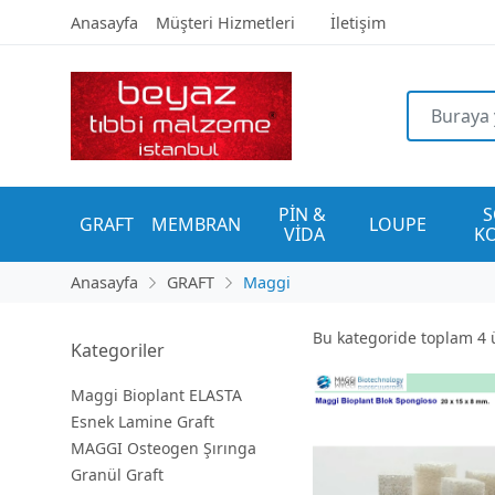
Anasayfa
Müşteri Hizmetleri
İletişim
PİN & 
S
GRAFT
MEMBRAN
LOUPE
VİDA
K
Anasayfa
GRAFT
Maggi
Bu kategoride toplam
4
ü
Kategoriler
Maggi Bioplant ELASTA
Esnek Lamine Graft
MAGGI Osteogen Şırınga
Granül Graft