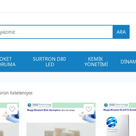
ARA
OKET 
SURTRON D80 
KEMİK 
DİNAM
ORUMA
LED
YÖNETİMİ
rün listeleniyor.