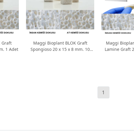
 Graft
Maggi Bioplant BLOK Graft
Maggi Biopla
m. 1 Adet
Spongioso 20 x 15 x 8 mm. 10
Lamine Graft 2
Adet
A
1