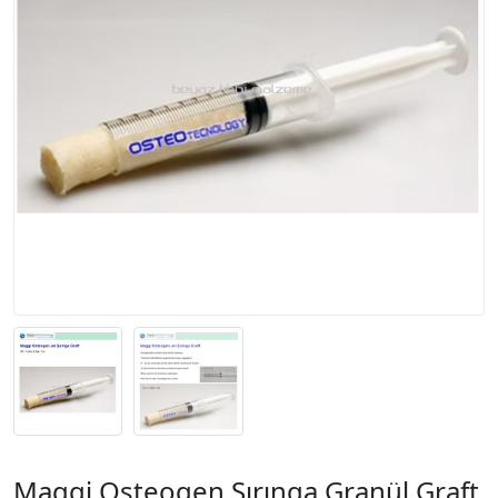
Maggi Osteogen Şırınga Granül Graft