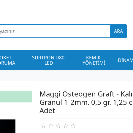
ARA
OKET 
SURTRON D80 
KEMİK 
DİNAM
ORUMA
LED
YÖNETİMİ
Maggi Osteogen Graft - Kal
Granül 1-2mm. 0,5 gr. 1,25 c
Adet