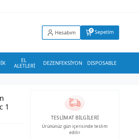
0
Sepetim
Hesabım
EL 
İK
DEZENFEKSİYON
DISPOSABLE
ALETLERİ
ın
c 1
TESLİMAT BİLGİLERİ
Ürününüz gün içerisinde teslim
edilir