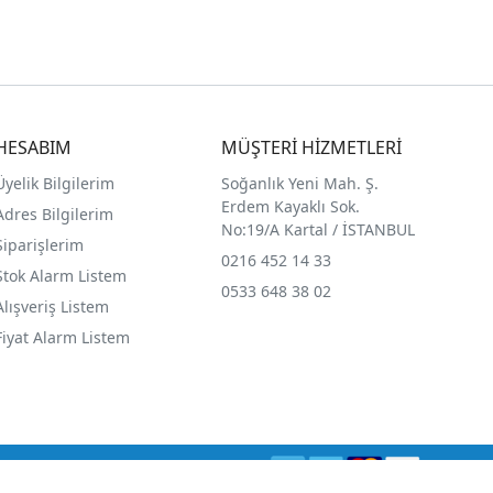
HESABIM
MÜŞTERİ HİZMETLERİ
Üyelik Bilgilerim
Soğanlık Yeni Mah. Ş.
Erdem Kayaklı Sok.
Adres Bilgilerim
No:19/A Kartal / İSTANBUL
Siparişlerim
0216 452 14 33
Stok Alarm Listem
0533 648 38 02
Alışveriş Listem
Fiyat Alarm Listem