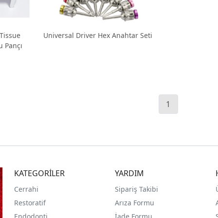
 Tissue
Universal Driver Hex Anahtar Seti
u Pançı
1
KATEGORİLER
YARDIM
Cerrahi
Sipariş Takibi
Restoratif
Arıza Formu
Endodonti
İade Formu