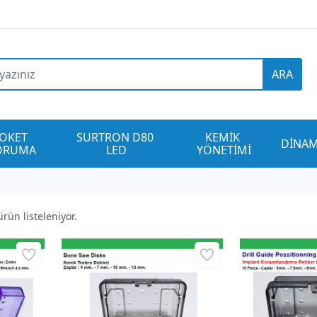
ARA
OKET 
SURTRON D80 
KEMİK 
DİNAM
ORUMA
LED
YÖNETİMİ
rün listeleniyor.