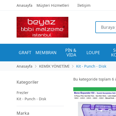
Anasayfa
Müşteri Hizmetleri
İletişim
PİN & 
S
GRAFT
MEMBRAN
LOUPE
VİDA
K
Anasayfa
KEMİK YÖNETİMİ
Kit - Punch - Disk
Bu kategoride toplam
6
ü
Kategoriler
Frezler
Kit - Punch - Disk
Marka