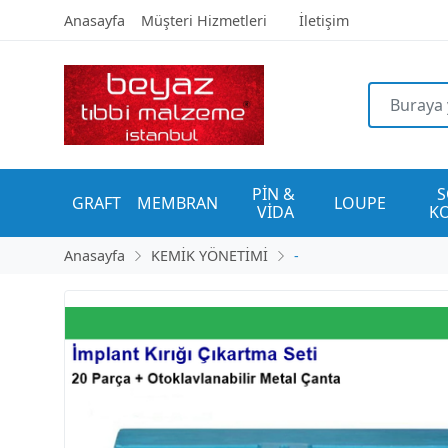
Anasayfa
Müşteri Hizmetleri
İletişim
PİN & 
S
GRAFT
MEMBRAN
LOUPE
VİDA
K
Anasayfa
KEMİK YÖNETİMİ
-