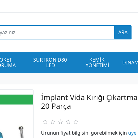
ARA
OKET 
SURTRON D80 
KEMİK 
DİNAM
ORUMA
LED
YÖNETİMİ
İmplant Vida Kırığı Çıkartma 
20 Parça
Ürünün fiyat bilgisini görebilmek için
üye 