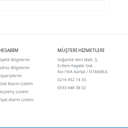
HESABIM
MÜŞTERİ HİZMETLERİ
Üyelik Bilgilerim
Soğanlık Yeni Mah. Ş.
Erdem Kayaklı Sok.
Adres Bilgilerim
No:19/A Kartal / İSTANBUL
Siparişlerim
0216 452 14 33
Stok Alarm Listem
0533 648 38 02
Alışveriş Listem
Fiyat Alarm Listem