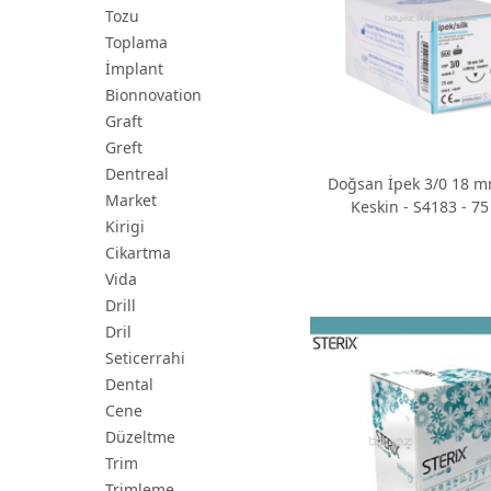
Tozu
Toplama
İmplant
Bionnovation
Graft
Greft
Dentreal
Doğsan İpek 3/0 18 m
Market
Keskin - S4183 - 75
Kirigi
Cikartma
Vida
Drill
Dril
Seticerrahi
Dental
Cene
Düzeltme
Trim
Trimleme