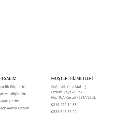
HESABIM
MÜŞTERİ HİZMETLERİ
Üyelik Bilgilerim
Soğanlık Yeni Mah. Ş.
Erdem Kayaklı Sok.
Adres Bilgilerim
No:19/A Kartal / İSTANBUL
Siparişlerim
0216 452 14 33
Stok Alarm Listem
0533 648 38 02