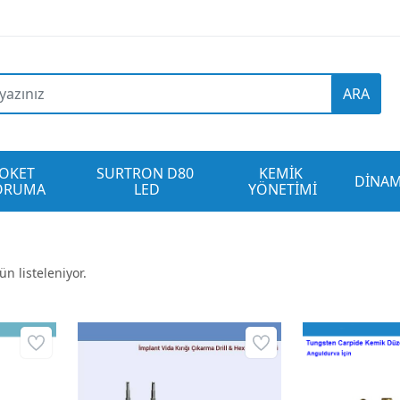
ARA
OKET 
SURTRON D80 
KEMİK 
DİNAM
ORUMA
LED
YÖNETİMİ
n listeleniyor.