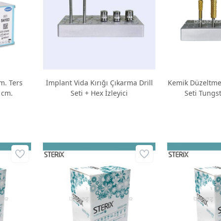
m. Ters
İmplant Vida Kırığı Çıkarma Drill
Kemik Düzeltme
 cm.
Seti + Hex İzleyici
Seti Tungs
Anguld