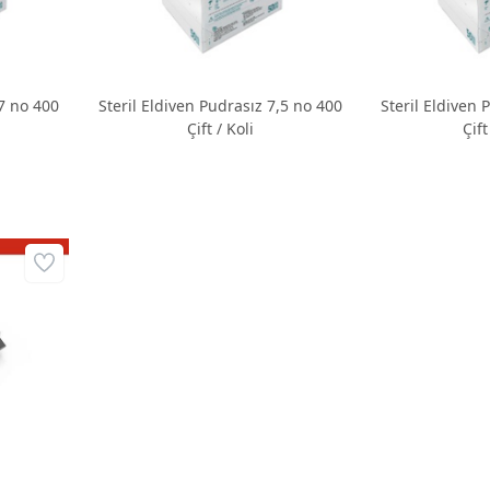
no 400
Steril Eldiven Pudrasız 7,5 no 400
Steril Eldiven Pu
Çift / Koli
Çift