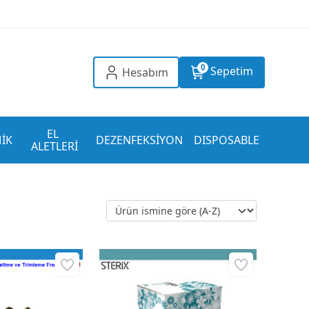
0
Sepetim
Hesabım
EL 
İK
DEZENFEKSİYON
DISPOSABLE
ALETLERİ