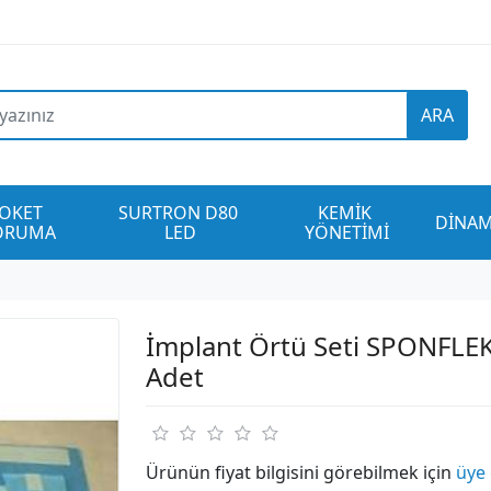
ARA
OKET 
SURTRON D80 
KEMİK 
DİNAM
ORUMA
LED
YÖNETİMİ
İmplant Örtü Seti SPONFLE
Adet
Ürünün fiyat bilgisini görebilmek için
üye 