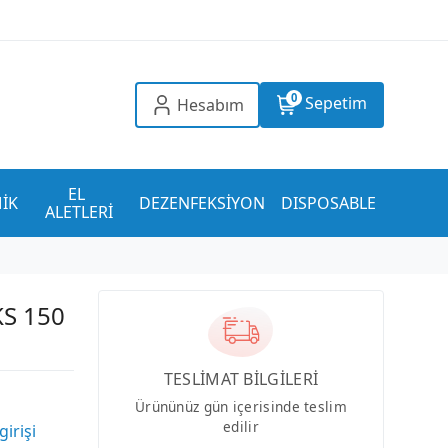
0
Sepetim
Hesabım
EL 
İK
DEZENFEKSİYON
DISPOSABLE
ALETLERİ
KS 150
TESLİMAT BİLGİLERİ
Ürününüz gün içerisinde teslim
edilir
girişi