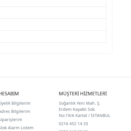
HESABIM
MÜŞTERİ HİZMETLERİ
Üyelik Bilgilerim
Soğanlık Yeni Mah. Ş.
Erdem Kayaklı Sok.
Adres Bilgilerim
No:19/A Kartal / İSTANBUL
Siparişlerim
0216 452 14 33
Stok Alarm Listem