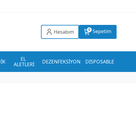
0
Sepetim
Hesabım
EL 
İK
DEZENFEKSİYON
DISPOSABLE
ALETLERİ