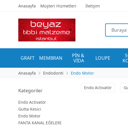
Anasayfa
Müşteri Hizmetleri
İletişim
PİN & 
S
GRAFT
MEMBRAN
LOUPE
VİDA
K
Anasayfa
Endodonti
Endo Motor
Endo Activatör
Gu
Kategoriler
Endo Activatör
Gutta Kesici
Endo Motor
FANTA KANAL EĞELERİ