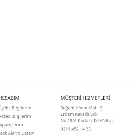
HESABIM
MÜŞTERİ HİZMETLERİ
Üyelik Bilgilerim
Soğanlık Yeni Mah. Ş.
Erdem Kayaklı Sok.
Adres Bilgilerim
No:19/A Kartal / İSTANBUL
Siparişlerim
0216 452 14 33
Stok Alarm Listem