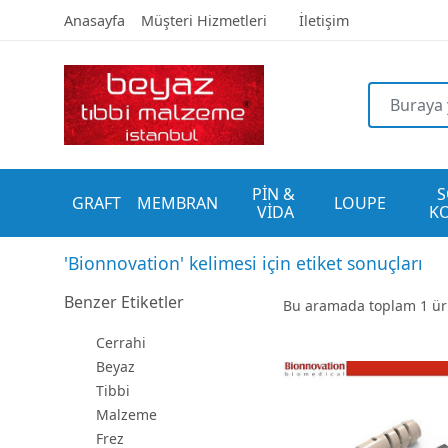
Anasayfa
Müşteri Hizmetleri
İletişim
PİN & 
S
GRAFT
MEMBRAN
LOUPE
VİDA
K
'Bionnovation' kelimesi için etiket sonuçları
Benzer Etiketler
Bu aramada toplam
1
ürü
Cerrahi
Beyaz
Tibbi
Malzeme
Frez