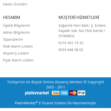
Havlu Ürünleri
HESABIM
MÜŞTERİ HİZMETLERİ
Üyelik Bilgilerim
Soğanlık Yeni Mah. Ş. Erdem
Kayaklı Sok. No:19/A Kartal /
Adres Bilgilerim
İSTANBUL
Siparişlerim
0216 452 14 33
Stok Alarm Listem
0533 648 38 02
Alışveriş Listem
Fiyat Alarm Listem
Türkiye'nin En Büyük Online Alışveriş Merkezi © Copyright
2005 - 2011
®
PlatinMarket
E-Ticaret Sistemi
İle Hazırlanmıştır.