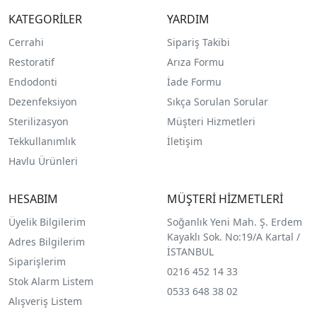
KATEGORİLER
YARDIM
Cerrahi
Sipariş Takibi
Restoratif
Arıza Formu
Endodonti
İade Formu
Dezenfeksiyon
Sıkça Sorulan Sorular
Sterilizasyon
Müşteri Hizmetleri
Tekkullanımlık
İletişim
Havlu Ürünleri
HESABIM
MÜŞTERİ HİZMETLERİ
Üyelik Bilgilerim
Soğanlık Yeni Mah. Ş. Erdem
Kayaklı Sok. No:19/A Kartal /
Adres Bilgilerim
İSTANBUL
Siparişlerim
0216 452 14 33
Stok Alarm Listem
0533 648 38 02
Alışveriş Listem