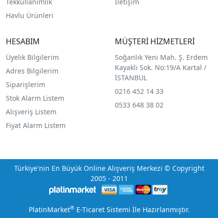
Tekkullanımlık
İletişim
Havlu Ürünleri
HESABIM
MÜŞTERİ HİZMETLERİ
Üyelik Bilgilerim
Soğanlık Yeni Mah. Ş. Erdem
Kayaklı Sok. No:19/A Kartal /
Adres Bilgilerim
İSTANBUL
Siparişlerim
0216 452 14 33
Stok Alarm Listem
0533 648 38 02
Alışveriş Listem
Fiyat Alarm Listem
Türkiye'nin En Büyük Online Alışveriş Merkezi © Copyright
2005 - 2011
®
PlatinMarket
E-Ticaret Sistemi
İle Hazırlanmıştır.